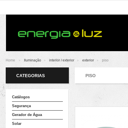
Home
Iluminação
interior / exterior
exterior
piso
>
>
>
>
CATEGORIAS
PISO
Catálogos
Segurança
Gerador de Água
Solar