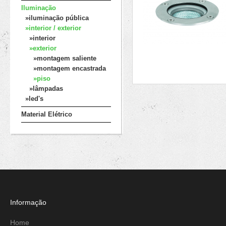
Iluminação
»iluminação pública
»interior / exterior
»interior
»exterior
»montagem saliente
»montagem encastrada
»piso
»lâmpadas
»led's
Material Elétrico
Informação
Home